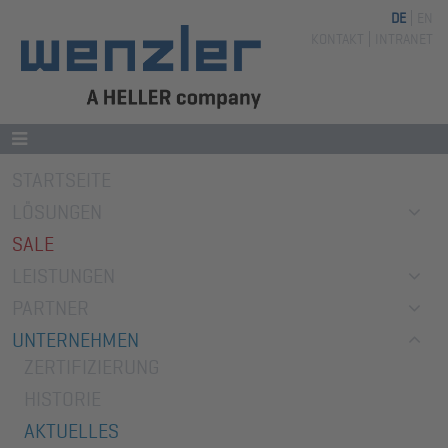
DE
EN
Navigation
KONTAKT
INTRANET
überspringen
Navigation
STARTSEITE
überspringen
LÖSUNGEN
SALE
LEISTUNGEN
PARTNER
UNTERNEHMEN
ZERTIFIZIERUNG
HISTORIE
AKTUELLES