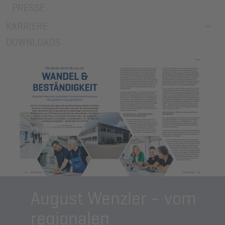
PRESSE
KARRIERE
DOWNLOADS
August Wenzler – vom
regionalen