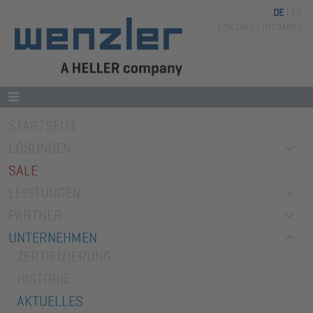
DE
EN
Navigation
KONTAKT
INTRANET
überspringen
Navigation
STARTSEITE
überspringen
LÖSUNGEN
SALE
LEISTUNGEN
PARTNER
UNTERNEHMEN
ZERTIFIZIERUNG
HISTORIE
AKTUELLES