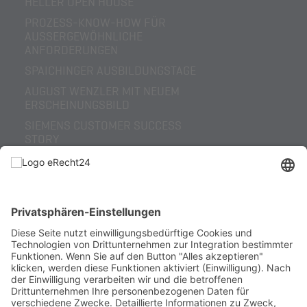
HELLER OPEN HOUSE
PROZESS-KNOW-HOW FÜR
AUSSERGEWÖHNLICHE A
NFORDERUNGEN
SPAICHINGER AUSBILDUNGSTAGE
AUGUST WENZLER MIT NEUEM
ERSCHEINUNGSBILD
SIEMENS CUSTOMER SUCCESS
STORY
AUGUST WENZLER – VOM
REGIONALEN
SONDERMASCHINENBAUER ZUM
GLOBALEN LÖSUNGSANBIETER
HELLER OPEN HOUSE 2022 REVIEW
ERHÖHTE PROZESSSICHERHEIT
DURCH SENSORIK
KOOPERATION RÖMHELD
NEWS 2016-2020