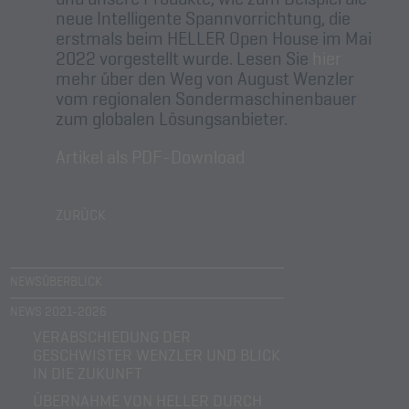
neue Intelligente Spannvorrichtung, die
erstmals beim HELLER Open House im Mai
2022 vorgestellt wurde. Lesen Sie
hier
mehr über den Weg von August Wenzler
vom regionalen Sondermaschinenbauer
zum globalen Lösungsanbieter.
Artikel als PDF-Download
ZURÜCK
NEWSÜBERBLICK
NEWS 2021-2026
VERABSCHIEDUNG DER
GESCHWISTER WENZLER UND BLICK
IN DIE ZUKUNFT
ÜBERNAHME VON HELLER DURCH